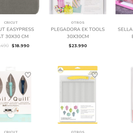
CRICUT
OTROS
UT EASYPRESS
PLEGADORA EK TOOLS
SELLA
T 30X30 CM
30X30CM
.490
$
18.990
$
23.990
CRICUT
OTROS