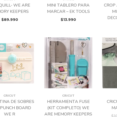
 QUILL- WE ARE
MINI TABLERO PARA
CROP 
ORY KEEPERS
MARCAR – EK TOOLS
M
DEC
$
89.990
$
13.990
CRICUT
CRICUT
TINA DE SOBRES
HERRAMIENTA FUSE
CRIC
3 PUNCH BOARD
(KIT COMPLETO) WE
MA
WE R
ARE MEMORY KEEPERS
$
1