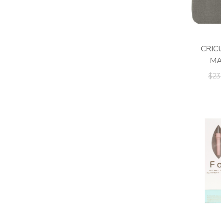
CRIC
MA
$
23