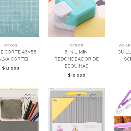
OTROS
OTROS
WE AR
E CORTE 43×58
3-In-1 MINI
GUIL
ALVA CORTE)
REDONDEADOR DE
SC
ESQUINAS
$
13.000
$
10.990