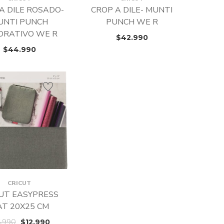
A DILE ROSADO-
CROP A DILE- MUNTI
UNTI PUNCH
PUNCH WE R
ORATIVO WE R
$
42.990
$
44.990
CRICUT
UT EASYPRESS
T 20X25 CM
6.990
$
12.990